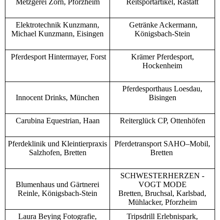
Metzgerei Zorn, Pforzheim
Reitsportartikel, Rastatt
Elektrotechnik Kunzmann,
Getränke Ackermann,
Michael Kunzmann, Eisingen
Königsbach-Stein
Pferdesport Hintermayer, Forst
Krämer Pferdesport,
Hockenheim
Pferdesporthaus Loesdau,
Innocent Drinks, München
Bisingen
Carubina Equestrian, Haan
Reiterglück CP, Ottenhöfen
Pferdeklinik und Kleintierpraxis
Pferdetransport SAHO–Mobil,
Salzhofen, Bretten
Bretten
SCHWESTERHERZEN -
Blumenhaus und Gärtnerei
VOGT MODE
Reinle, Königsbach-Stein
Bretten, Bruchsal, Karlsbad,
Mühlacker, Pforzheim
Laura Beying Fotografie,
Tripsdrill Erlebnispark,