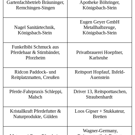
Gartenfachbetrieb Bräuninger,
Apotheke Böhringer,
Remchingen-Singen
Königsbach-Stein
Eugen Geyer GmbH
Nagel Sanitärtechnik,
Metallhalbzeuge,
Königsbach-Stein
Königsbach-Stein
Funkelbibi Schmuck aus
Pferdehaar & Stirnbänder,
Privatbrauerei Hoepfner,
Pforzheim
Karlsruhe
Ridcon Paddock- und
Reitsport Hopfauf, Ilsfeld-
Reitplatzmatten, Creußen
Auenstein
Pferde-Fahrpraxis Schleppi,
Driver 13, Reitsporttaschen,
Malsch
Straubenhardt
Kristallkraft Pferdefutter &
Loos Gipser + Stukkateur,
Naturprodukte, Gülden
Bretten
Wagner-Germany,