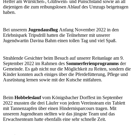
Helfer am Würstchen-, Glühwein- und Punschstand sowie an all
diejenigen die zum reibungslosen Ablauf des Umzugs beigetragen
haben.
Bei unserem
Jugendausflug
Anfang November 2022 in den
Erlebnispark Tripsdrill hatten die Teilnehmer mit unserer
Jugendwartin Davina Bahm einen tollen Tag und viel Spaß.
Strahlende Gesichter beim Besuch auf unserer Reitanlage am 9.
September 2022 im Rahmen des
Sommerferienprogramms
der
Gemeinde. Es gab nicht nur die Möglichkeit zu Reiten, sondern die
Kinder konnten auch einiges über die Pferdefütterung, Pflege und
Ausrüstung lernen sowie mit der Kutsche mitfahren.
Beim
Hobbeleslauf
vom Königsbacher Dorffest im September
2022 mussten die drei Läufer von jedem Vereinsteam ein Tablett
mit Tannenzapfen über einen Hindernisparcours tragen. Mit
unserem Jugendteam stellten wir das jüngste Team und das
Erwachsenteam hatte ebenfalls eine sehr schnelle Zeit.