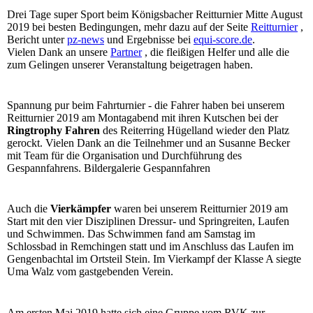
Drei Tage super Sport beim Königsbacher Reitturnier Mitte August
2019 bei besten Bedingungen, mehr dazu auf der Seite
Reitturnier
,
Bericht unter
pz-news
und Ergebnisse bei
equi-score.de
.
Vielen Dank an unsere
Partner
, die fleißigen Helfer und alle die
zum Gelingen unserer Veranstaltung beigetragen haben.
Spannung pur beim Fahrturnier - die Fahrer haben bei unserem
Reitturnier 2019 am Montagabend mit ihren Kutschen bei der
Ringtrophy Fahren
des Reiterring Hügelland wieder den Platz
gerockt. Vielen Dank an die Teilnehmer und an Susanne Becker
mit Team für die Organisation und Durchführung des
Gespannfahrens.
Bildergalerie Gespannfahren
Auch die
Vierkämpfer
waren bei unserem Reitturnier 2019 am
Start mit den vier Disziplinen Dressur- und Springreiten, Laufen
und Schwimmen. Das Schwimmen fand am Samstag im
Schlossbad in Remchingen statt und im Anschluss das Laufen im
Gengenbachtal im Ortsteil Stein. Im Vierkampf der Klasse A siegte
Uma Walz vom gastgebenden Verein.
Am ersten Mai 2019 hatte sich eine Gruppe vom RVK zur