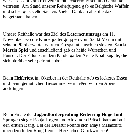
war das Team vom Reitverein mit leckerem Essen und Getränken
vertreten. Am Stand unserer Reiterjugend gab es Belgische Waffeln
und selbst gebastelte Sachen. Vielen Dank an alle, die dazu
beigetragen haben.
Unsere Reithalle war das Ziel des
Laternenumzugs
am 11.
November, wo die Kindergartengruppen vom Sankt Martin mit
seinem Pferd erwartet wurden. Gespannt lauschten sie dem
Sankt
Martin Spiel
und anschließend gab es heiße Würstchen und
Punsch. Der Erlös kam dem Kindergarten Arche Noah zugute, die
sich hierüber sehr gefreut haben.
Beim
Helferfest
im Oktober in der Reithalle gab es leckeres Essen
und beim gemütlichen Beisammensein ließen wir den Abend
ausklingen.
Beim Finale der
Jugendförderprüfung Reiterring Hügelland
Springen siegte Ronja Hogen und Alexandra Britsch kam auf auf
den dritten Rang. Bei der Dressur konnte sich Maya Malaschitz
über den dritten Rang freuen. Herzlichen Glückwunsch!