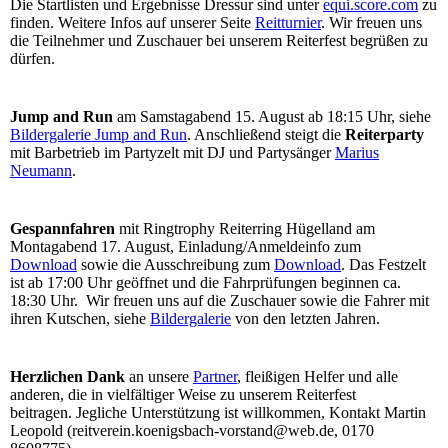
Die Startlisten und Ergebnisse Dressur sind unter
equi.score.com
zu
finden. Weitere Infos auf unserer Seite
Reitturnier
. Wir freuen uns
die Teilnehmer und Zuschauer bei unserem Reiterfest begrüßen zu
dürfen.
Jump and Run
am Samstagabend 15. August ab 18:15 Uhr, siehe
Bildergalerie Jump and Run
. Anschließend steigt die
Reiterparty
mit Barbetrieb im Partyzelt mit DJ und Partysänger
Marius
Neumann
.
Gespannfahren
mit Ringtrophy Reiterring Hügelland am
Montagabend 17. August, Einladung/Anmeldeinfo zum
Download
sowie die Ausschreibung zum
Download
. Das Festzelt
ist ab 17:00 Uhr geöffnet und die Fahrprüfungen beginnen ca.
18:30 Uhr. Wir freuen uns auf die Zuschauer sowie die Fahrer mit
ihren Kutschen, siehe
Bildergalerie
von den letzten Jahren.
Herzlichen Dank
an unsere
Partner
, fleißigen Helfer und alle
anderen, die in vielfältiger Weise zu unserem Reiterfest
beitragen. Jegliche Unterstützung ist willkommen, Kontakt Martin
Leopold (reitverein.koenigsbach-vorstand@web.de, 0170