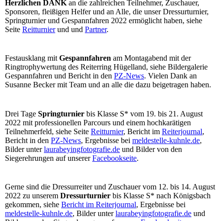
Herzlichen DANK
an die zahlreichen Teilnehmer, Zuschauer,
Sponsoren, fleißigen Helfer und an Alle, die unser Dressurturnier,
Springturnier und Gespannfahren 2022 ermöglicht haben, siehe
Seite
Reitturnier
und und
Partner
.
Festausklang mit
Gespannfahren
am Montagabend mit der
Ringtrophywertung des Reiterring Hügelland, siehe Bildergalerie
Gespannfahren und Bericht in den
PZ-News
. Vielen Dank an
Susanne Becker mit Team und an alle die dazu beigetragen haben.
Drei Tage
Springturnier
bis Klasse S* vom 19. bis 21. August
2022 mit professionellen Parcours und einem hochkarätigen
Teilnehmerfeld, siehe Seite
Reitturnier
, Bericht im
Reiterjournal
,
Bericht in den
PZ-News
, Ergebnisse bei
meldestelle-kuhnle.de
,
Bilder unter
laurabeyingfotografie.de
und Bilder von den
Siegerehrungen auf unserer
Facebookseite
.
Gerne sind die Dressurreiter und Zuschauer vom 12. bis 14. August
2022 zu unserem
Dressurturnier
bis Klasse S* nach Königsbach
gekommen, siehe
Bericht im Reiterjournal
, Ergebnisse bei
meldestelle-kuhnle.de
, Bilder unter
laurabeyingfotografie.de
und