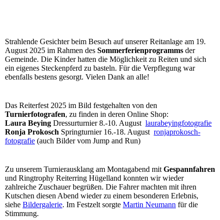
Strahlende Gesichter beim Besuch auf unserer Reitanlage am 19.
August 2025 im Rahmen des
Sommerferienprogramms
der
Gemeinde. Die Kinder hatten die Möglichkeit zu Reiten und sich
ein eigenes Steckenpferd zu basteln. Für die Verpflegung war
ebenfalls bestens gesorgt. Vielen Dank an alle!
Das Reiterfest 2025 im Bild festgehalten von den
Turnierfotografen
, zu finden in deren Online Shop:
Laura Beying
Dressurturnier 8.-10. August
laurabeyingfotografie
Ronja Prokosch
Springturnier 16.-18. August
ronjaprokosch-
fotografie
(auch Bilder vom Jump and Run)
Zu unserem Turnierausklang am Montagabend mit
Gespannfahren
und Ringtrophy Reiterring Hügelland konnten wir wieder
zahlreiche Zuschauer begrüßen. Die Fahrer machten mit ihren
Kutschen diesen Abend wieder zu einem besonderen Erlebnis,
siehe
Bildergalerie
. Im Festzelt sorgte
Martin Neumann
für die
Stimmung.